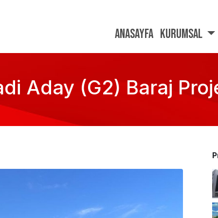
Anasayfa
Kurumsal
 Aday (G2) Baraj Proj
P