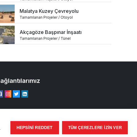
Malatya Kuzey Çevreyolu
Tamamlanan Projeler / Otoyol
Akçagöze Başpınar İnşaatı
Tamamlanan Projeler / Tünel
ağlantılarımız
ı
HEPSINI REDDET
TÜM ÇEREZLERE IZIN VER