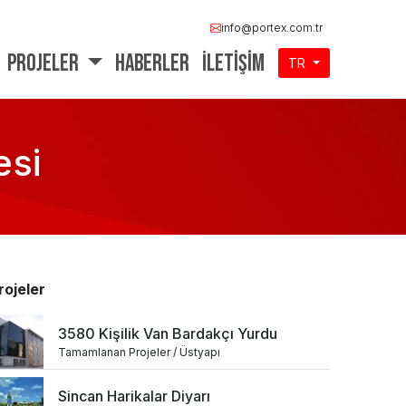
info@portex.com.tr
Projeler
Haberler
İletişim
TR
esi
rojeler
3580 Kişilik Van Bardakçı Yurdu
Tamamlanan Projeler / Üstyapı
Sincan Harikalar Diyarı