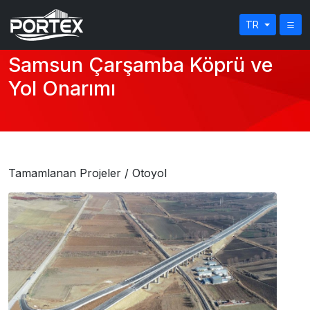
TR
Samsun Çarşamba Köprü ve
Yol Onarımı
Tamamlanan Projeler
/ Otoyol